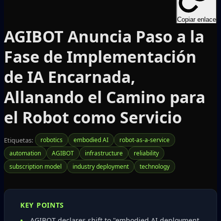
Copiar enlace
AGIBOT Anuncia Paso a la
Fase de Implementación
de IA Encarnada,
Allanando el Camino para
el Robot como Servicio
Etiquetas:
robotics
embodied AI
robot-as-a-service
automation
AGIBOT
infrastructure
reliability
subscription model
industry deployment
technology
KEY POINTS
AGIBOT declares shift to "embodied AI deployment