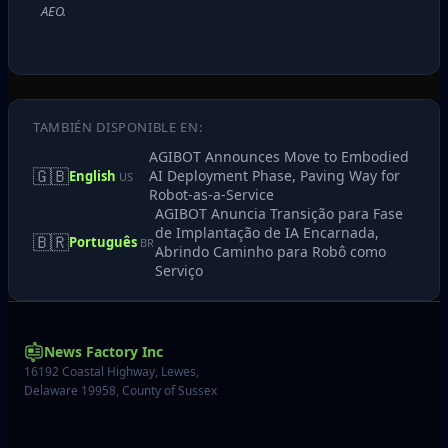
AEO.
TAMBIÉN DISPONIBLE EN:
AGIBOT Announces Move to Embodied
🇬🇧
AI Deployment Phase, Paving Way for
English
US
Robot-as-a-Service
AGIBOT Anuncia Transição para Fase
de Implantação de IA Encarnada,
🇧🇷
Português
BR
Abrindo Caminho para Robô como
Serviço
News Factory Inc
16192 Coastal Highway, Lewes,
Delaware 19958, County of Sussex