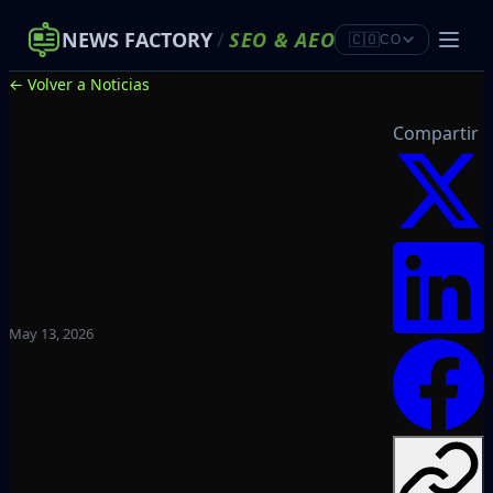
NEWS FACTORY
/
SEO
&
AEO
🇨🇴
CO
← Volver a Noticias
Compartir
May 13, 2026