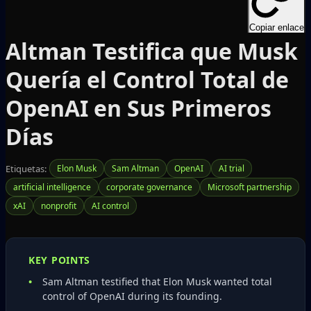
Copiar enlace
Altman Testifica que Musk
Quería el Control Total de
OpenAI en Sus Primeros
Días
Etiquetas:
Elon Musk
Sam Altman
OpenAI
AI trial
artificial intelligence
corporate governance
Microsoft partnership
xAI
nonprofit
AI control
KEY POINTS
Sam Altman testified that Elon Musk wanted total
control of OpenAI during its founding.