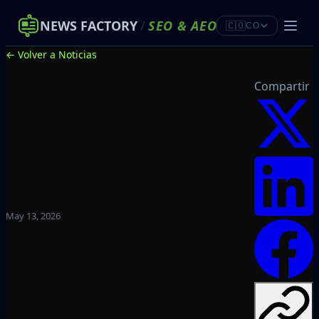
NEWS FACTORY
/
SEO
&
AEO
🇨🇴
CO
← Volver a Noticias
Compartir
May 13, 2026