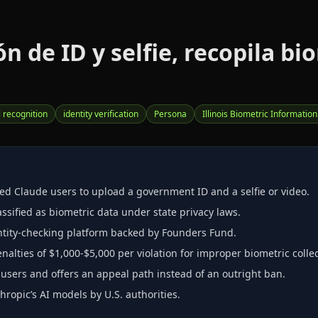
n de ID y selfie, recopila bi
l recognition
identity verification
Persona
Illinois Biometric Information
gged Claude users to upload a government ID and a selfie or video.
assified as biometric data under state privacy laws.
dentity‑checking platform backed by Founders Fund.
enalties of $1,000‑$5,000 per violation for improper biometric collec
 users and offers an appeal path instead of an outright ban.
ropic’s AI models by U.S. authorities.