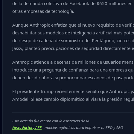
de la demanda colectiva de Facebook de $650 millones en 2
otras empresas de tecnología.
Aunque Anthropic enfatiza que el nuevo requisito de verifi
deshabilitar sus modelos de inteligencia artificial más po
de riesgo de cadena de suministro del Pentágono, cierres 
Jassy, planteó preocupaciones de seguridad directamente e
Anthropic atiende a decenas de millones de usuarios mensu
introduce una pregunta de confianza para una empresa que s
deben decidir ahora si proporcionar escaneos de pasaporte 
El presidente Trump recientemente señaló que Anthropic ya
Amodei. Si ese cambio diplomático aliviará la presión regula
Este artículo fue escrito con la asistencia de IA.
News Factory APP
- noticias agénticas para impulsar tu SEO y AEO.