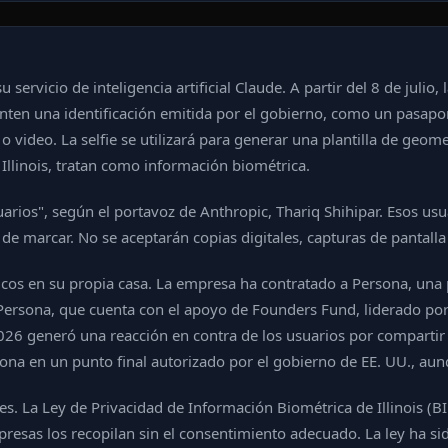
 servicio de inteligencia artificial Claude. A partir del 8 de juli
ten una identificación emitida por el gobierno, como un pasaporte,
 o video. La selfie se utilizará para generar una plantilla de geome
Illinois, tratan como información biométrica.
uarios", según el portavoz de Anthropic, Thariq Shihipar. Esos us
 de marcar. No se aceptarán copias digitales, capturas de pantalla
cos en su propia casa. La empresa ha contratado a Persona, una 
. Persona, que cuenta con el apoyo de Founders Fund, liderado por
2026 generó una reacción en contra de los usuarios por comparti
sona en un punto final autorizado por el gobierno de EE. UU., aunq
es. La Ley de Privacidad de Información Biométrica de Illinois (B
sas los recopilan sin el consentimiento adecuado. La ley ha sido 