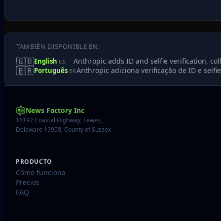
TAMBIÉN DISPONIBLE EN:
🇬🇧
Anthropic adds ID and selfie verification, co
English
US
🇧🇷
Anthropic adiciona verificação de ID e selfi
Português
BR
News Factory Inc
16192 Coastal Highway, Lewes,
Delaware 19958, County of Sussex
PRODUCTO
Cómo funciona
Precios
FAQ