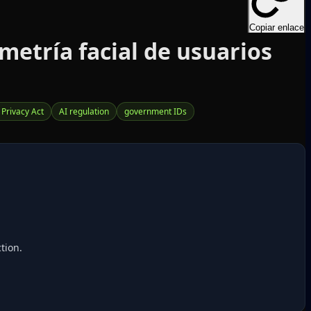
Copiar enlace
ometría facial de usuarios
 Privacy Act
AI regulation
government IDs
tion.