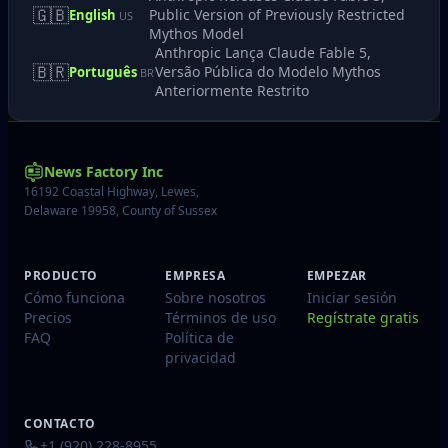
🇬🇧
Public Version of Previously Restricted
English
US
Mythos Model
Anthropic Lança Claude Fable 5,
🇧🇷
Versão Pública do Modelo Mythos
Português
BR
Anteriormente Restrito
News Factory Inc
16192 Coastal Highway, Lewes,
Delaware 19958, County of Sussex
PRODUCTO
EMPRESA
EMPEZAR
Cómo funciona
Sobre nosotros
Iniciar sesión
Precios
Términos de uso
Regístrate gratis
FAQ
Política de
privacidad
CONTACTO
+1 (920) 228-8955