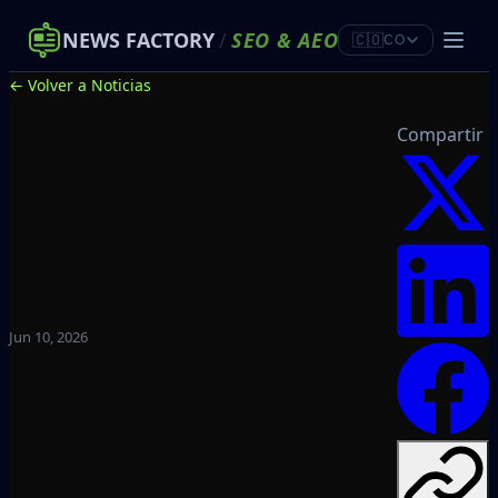
NEWS FACTORY
/
SEO
&
AEO
🇨🇴
CO
← Volver a Noticias
Compartir
Jun 10, 2026