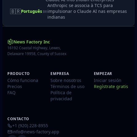
Anthropic se associa à TCS para
🇧🇷
impulsionar o Claude AI nas empresas
Português
BR
indianas
News Factory Inc
16192 Coastal Highway, Lewes,
Delaware 19958, County of Sussex
PRODUCTO
EMPRESA
EMPEZAR
Cómo funciona
Sobre nosotros
Iniciar sesión
Precios
Términos de uso
Regístrate gratis
FAQ
Política de
privacidad
CONTACTO
+1 (920) 228-8955
info@news-factory.app