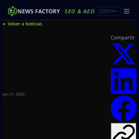
NEWS FACTORY
/
SEO
&
AEO
🇨🇴
CO
← Volver a Noticias
Compartir
Jun 11, 2026