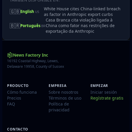
TAMBIÉN DISPONIBLE EN:
White House cites China-linked breach
🇬🇧
English
US
as factor in Anthropic export curbs
Casa Branca cita violação ligada à
🇧🇷
China como fator nas restrições de
Português
BR
exportação da Anthropic
News Factory Inc
16192 Coastal Highway, Lewes,
Delaware 19958, County of Sussex
PRODUCTO
EMPRESA
EMPEZAR
Cómo funciona
Sobre nosotros
Iniciar sesión
Precios
Términos de uso
Regístrate gratis
FAQ
Política de
privacidad
CONTACTO