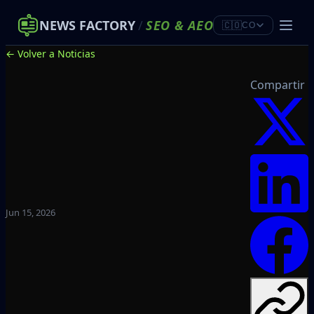
NEWS FACTORY
/
SEO
&
AEO
🇨🇴
CO
← Volver a Noticias
Compartir
Jun 15, 2026