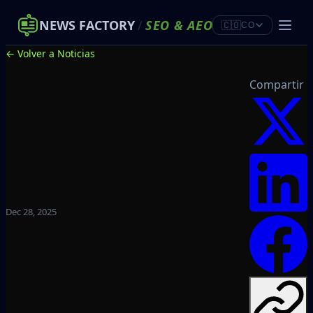
NEWS FACTORY
/
SEO
&
AEO
🇨🇴
CO
← Volver a Noticias
Compartir
Dec 28, 2025