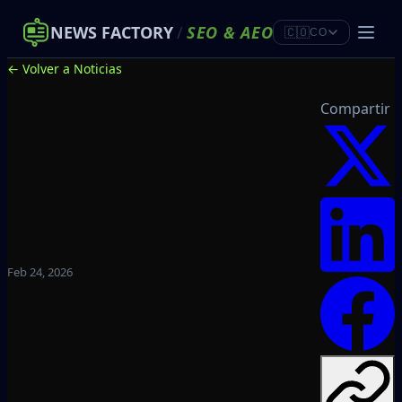
NEWS FACTORY
/
SEO
&
AEO
🇨🇴
CO
← Volver a Noticias
Compartir
Feb 24, 2026