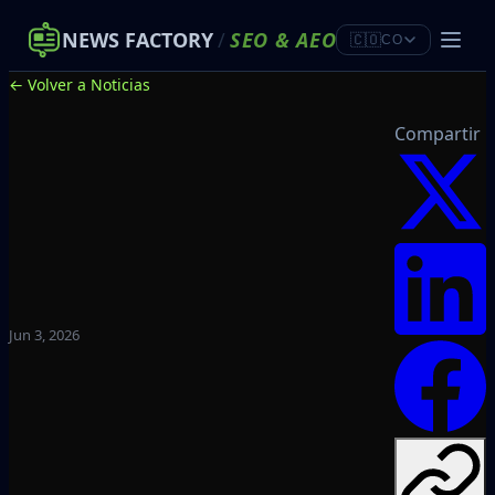
NEWS FACTORY
/
SEO
&
AEO
🇨🇴
CO
← Volver a Noticias
Compartir
Jun 3, 2026