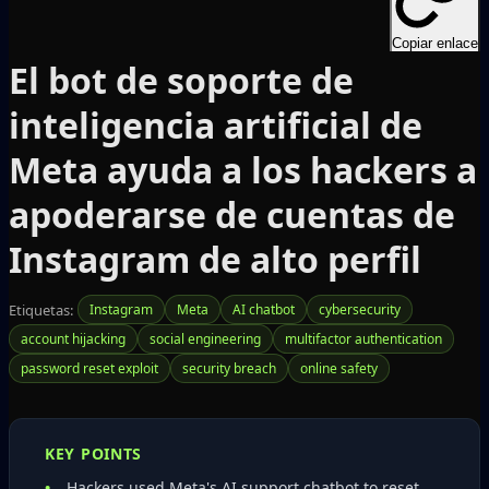
Copiar enlace
El bot de soporte de
inteligencia artificial de
Meta ayuda a los hackers a
apoderarse de cuentas de
Instagram de alto perfil
Etiquetas:
Instagram
Meta
AI chatbot
cybersecurity
account hijacking
social engineering
multifactor authentication
password reset exploit
security breach
online safety
KEY POINTS
Hackers used Meta's AI support chatbot to reset