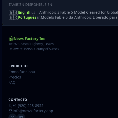
TAMBIÉN DISPONIBLE EN:
🇬🇧
Anthropic's Fable 5 Model Cleared for Global 
English
US
🇧🇷
Modelo Fable 5 da Anthropic Liberado para
Português
BR
News Factory Inc
16192 Coastal Highway, Lewes,
Delaware 19958, County of Sussex
PRODUCTO
Cómo funciona
Precios
FAQ
CONTACTO
+1 (920) 228-8955
info@news-factory.app