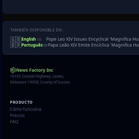
TAMBIÉN DISPONIBLE EN:
🇬🇧
Pope Leo XIV Issues Encyclical 'Magnifica H
English
US
🇧🇷
Papa Leão XIV Emite Encíclica 'Magnifica 
Português
BR
News Factory Inc
16192 Coastal Highway, Lewes,
Delaware 19958, County of Sussex
PRODUCTO
Cómo funciona
Precios
FAQ