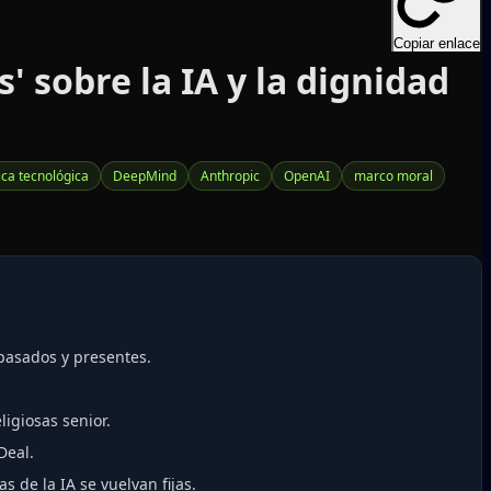
Copiar enlace
' sobre la IA y la dignidad
tica tecnológica
DeepMind
Anthropic
OpenAI
marco moral
pasados y presentes.
igiosas senior.
Deal.
s de la IA se vuelvan fijas.