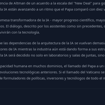
rencia de Altman de un acuerdo a la escala del "New Deal" para g
a IA están avanzando a un ritmo que el Papa comparó con diez vec
omesa transformadora de la IA - mayor progreso científico, mayor 
niños. El diálogo, descrito por los asistentes como sin precedentes,
ivirán con la tecnología.
las dependencias de la arquitectura de la IA se vuelvan demasiado
ructores de IA mientras la industria aún está dando forma a sus e
la IA será decidido no solo en laboratorios y salas de juntas, sin
capacidad humana en muchos dominios, el llamado del Papa a un m
voluciones tecnológicas anteriores. Si el llamado del Vaticano se 
n de formuladores de políticas, inversores y tecnólogos de todo el