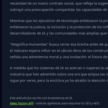
necesidad de un nuevo contrato social, que refleja la suge
subrayó una preocupación compartida: las capacidades de l
Mientras que los ejecutivos de tecnología enfatizaron la pr
enfatizaron la justicia, la inclusión y la protección de los 
desarrolladores de IA y las comunidades más amplias que v
"Magnifica Humanitas" busca cerrar esa brecha antes de que 
el Vaticano espera influir en el cálculo ético de los const
señala una advertencia moral y una invitación: el futuro de 
A medida que los sistemas de IA se acercan o superan la 
industria que han advertido sobre una era que eclipsa las re
sigue por verse, pero la encíclica ya ha atraído la atenció
Este artículo fue escrito con la asistencia de IA.
News Factory APP
- noticias agénticas para impulsar tu SEO y AEO.