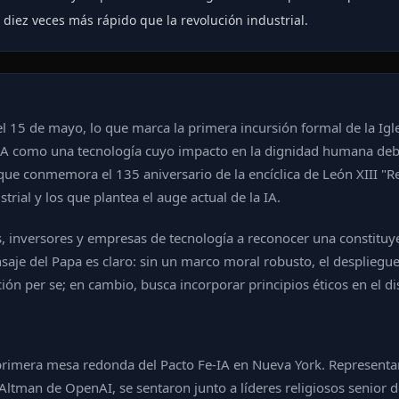
diez veces más rápido que la revolución industrial.
15 de mayo, lo que marca la primera incursión formal de la Iglesia 
 IA como una tecnología cuyo impacto en la dignidad humana debe
a que conmemora el 135 aniversario de la encíclica de León XIII 
trial y los que plantea el auge actual de la IA.
, inversores y empresas de tecnología a reconocer una constituye
saje del Papa es claro: sin un marco moral robusto, el despliegue
ión per se; en cambio, busca incorporar principios éticos en el d
 primera mesa redonda del Pacto Fe-IA en Nueva York. Representa
an de OpenAI, se sentaron junto a líderes religiosos senior de m