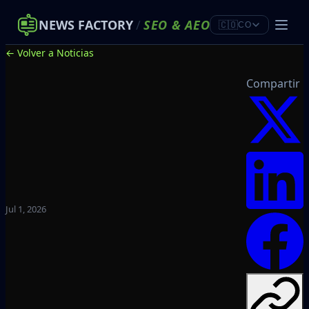
NEWS FACTORY
/
SEO
&
AEO
🇨🇴
CO
← Volver a Noticias
Compartir
Jul 1, 2026