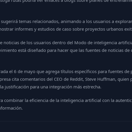
stiga rutas podría ver enlaces a blogs sobre planes de entrenami
otor sugerirá temas relacionados, animando a los usuarios a explo
mostrar informes y estudios de caso sobre proyectos urbanos exi
 noticias de los usuarios dentro del Modo de inteligencia artificial 
vimiento está diseñado para hacer que las fuentes de noticias de
rada el 6 de mayo que agrega títulos específicos para fuentes de p
mpresa cita comentarios del CEO de Reddit, Steve Huffman, quien 
a justificación para una integración más estrecha.
a combinar la eficiencia de la inteligencia artificial con la auten
nformación.