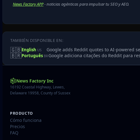
News Factory APP
- noticias agénticas para impulsar tu SEO y AEO.
TAMBIÉN DISPONIBLE EN:
🇬🇧
Google adds Reddit quotes to AI-powered 
English
US
🇧🇷
Google adiciona citações do Reddit para r
Português
BR
News Factory Inc
16192 Coastal Highway, Lewes,
Delaware 19958, County of Sussex
PRODUCTO
Cómo funciona
Precios
FAQ