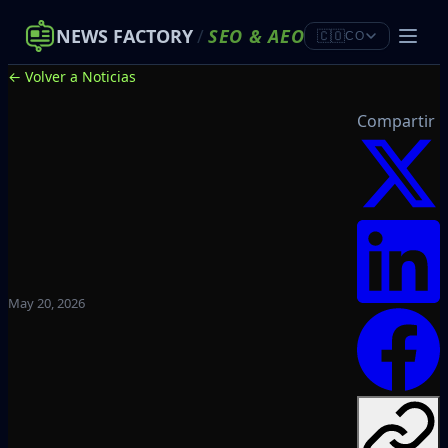
NEWS FACTORY
/
SEO
&
AEO
🇨🇴
CO
← Volver a Noticias
Compartir
May 20, 2026