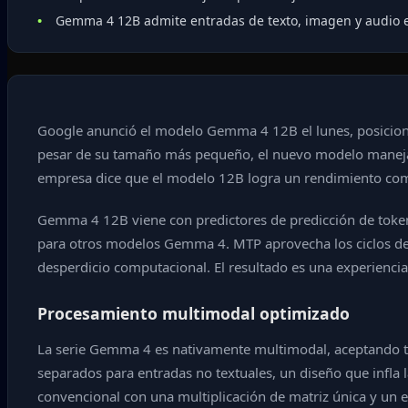
Gemma 4 12B admite entradas de texto, imagen y audio 
Google anunció el modelo Gemma 4 12B el lunes, posicioná
pesar de su tamaño más pequeño, el nuevo modelo maneja r
empresa dice que el modelo 12B logra un rendimiento co
Gemma 4 12B viene con predictores de predicción de token
para otros modelos Gemma 4. MTP aprovecha los ciclos de 
desperdicio computacional. El resultado es una experiencia d
Procesamiento multimodal optimizado
La serie Gemma 4 es nativamente multimodal, aceptando tex
separados para entradas no textuales, un diseño que infla l
convencional con una multiplicación de matriz única y un 