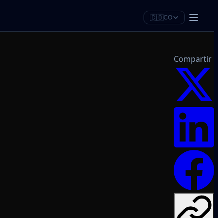
🇨🇴
CO
Compartir