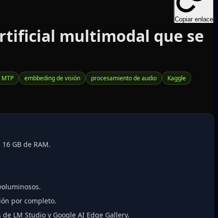
Copiar enlace
tificial multimodal que se
MTP
embbeding de visión
procesamiento de audio
Kaggle
n 16 GB de RAM.
 voluminosos.
ción por completo.
de LM Studio y Google AI Edge Gallery.