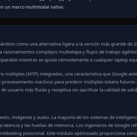
en un marco multimodal nativo.
ndolo como una alternativa ligera a la versión más grande de 2
azonamientos complejos multietapa y flujos de trabajo agéntic
mparable mientras se ajusta cómodamente a cualquier laptop eq
s múltiples (MTP) integrados, una característica que Google an
procesamiento inactivos para predecir múltiples tokens futuros 
e usuario más fluida y receptiva sin sacrificar la calidad de salid
to, imágenes y audio. La mayoría de los sistemas de inteligencia
a latencia y las huellas de memoria. Los ingenieros de Google reh
embbeding posicional. Este módulo optimizado proporciona concien