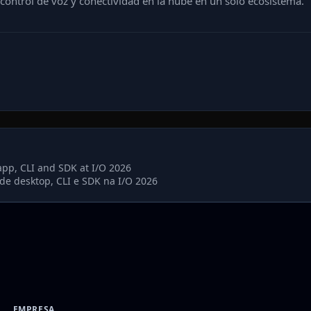
control de voz y conectividad en la nube en un solo ecosistema.
app, CLI and SDK at I/O 2026
 de desktop, CLI e SDK na I/O 2026
EMPRESA