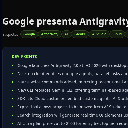
Google presenta Antigravity 
Etiquetas:
Google
Antigravity
AI
Gemini
AI Studio
Cloud
KEY POINTS
Google launches Antigravity 2.0 at I/O 2026 with desktop
Desktop client enables multiple agents, parallel tasks a
Native voice commands added, mirroring recent Gmail an
New CLI replaces Gemini CLI, offering terminal‑based a
SDK lets Cloud customers embed custom agents; AI Stud
Export tool allows projects to be moved from AI Studio to
Search integration will generate real‑time UI elements us
AI Ultra plan price cut to $100 for entry tier, top tier redu