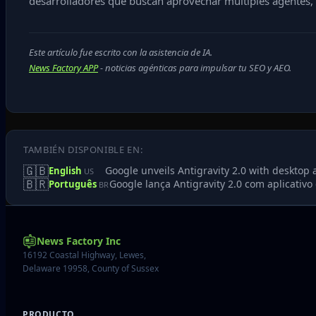
desarrolladores que buscan aprovechar múltiples agentes, 
Este artículo fue escrito con la asistencia de IA.
News Factory APP
- noticias agénticas para impulsar tu SEO y AEO.
TAMBIÉN DISPONIBLE EN:
🇬🇧
Google unveils Antigravity 2.0 with desktop 
English
US
🇧🇷
Google lança Antigravity 2.0 com aplicativo
Português
BR
News Factory Inc
16192 Coastal Highway, Lewes,
Delaware 19958, County of Sussex
PRODUCTO