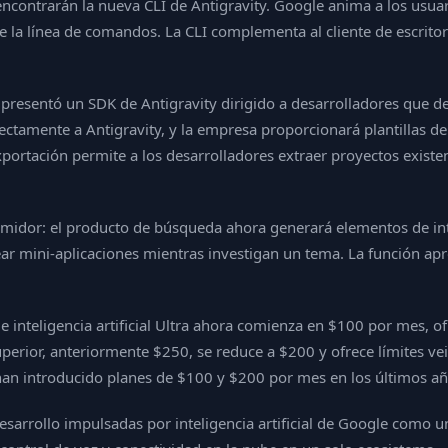
contrarán la nueva CLI de Antigravity. Google anima a los usuar
la línea de comandos. La CLI complementa al cliente de escritorio
 presentó un SDK de Antigravity dirigido a desarrolladores que d
rectamente a Antigravity, y la empresa proporcionará plantillas d
tación permite a los desarrolladores extraer proyectos existent
midor: el producto de búsqueda ahora generará elementos de int
ear mini-aplicaciones mientras investigan un tema. La función apr
inteligencia artificial Ultra ahora comienza en $100 por mes, ofre
el superior, anteriormente $250, se reduce a $200 y ofrece límites 
n introducido planes de $100 y $200 por mes en los últimos añ
esarrollo impulsadas por inteligencia artificial de Google como u