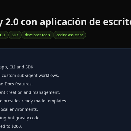
2.0 con aplicación de escrit
CLI
SDK
developer tools
coding assistant
 app, CLI and SDK.
nd custom sub‑agent workflows.
d Docs features.
gent creation and management.
io provides ready‑made templates.
 local environments.
ing Antigravity code.
ced to $200.