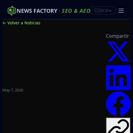
NEWS FACTORY
/
SEO
&
AEO
🇨🇴
CO
← Volver a Noticias
Compartir
May 7, 2026