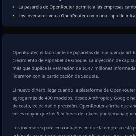
La pasarela de OpenRouter permite a las empresas cambia
Los inversores ven a OpenRouter como una capa de infraest
OpenRouter, el fabricante de pasarelas de inteligencia arti
crecimiento de Alphabet de Google. La inyección de capita
más que duplica la valoración de $547 millones informada 
lideraron con la participación de Sequoia.
El nuevo dinero llega cuando la plataforma de OpenRouter ga
agrega más de 400 modelos, desde Anthropic y Google hasta
de costo, velocidad o precisión. OpenRouter afirma que a
veces mayor que los 5 billones de tokens por semana que 
Los inversores parecen confiados en que la empresa está pos
artificial se centraron en entrenar modelos masivos; la ind