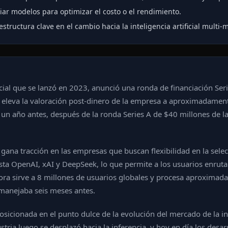
r modelos para optimizar el costo o el rendimiento.
ructura clave en el cambio hacia la inteligencia artificial multi-
ficial que se lanzó en 2023, anunció una ronda de financiación Ser
l eleva la valoración post-dinero de la empresa a aproximadament
un año antes, después de la ronda Series A de $40 millones de 
na tracción en las empresas que buscan flexibilidad en la selecci
 OpenAI, xAI y DeepSeek, lo que permite a los usuarios enrutar 
hora sirve a 8 millones de usuarios globales y procesa aproxima
manejaba seis meses antes.
icionada en el punto dulce de la evolución del mercado de la inte
ustria luego se desplazó hacia la inferencia, y hoy en día los des