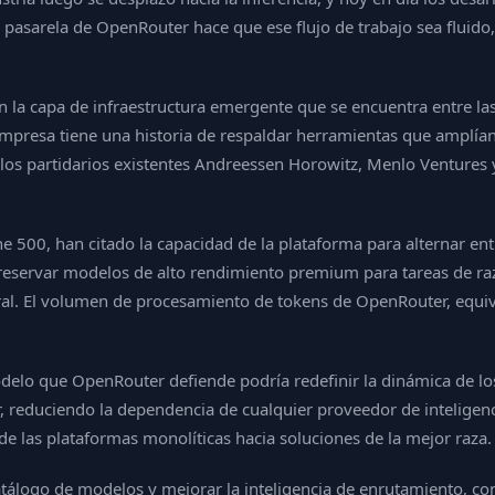
asarela de OpenRouter hace que ese flujo de trabajo sea fluido, c
n la capa de infraestructura emergente que se encuentra entre las
presa tiene una historia de respaldar herramientas que amplían el
e los partidarios existentes Andreessen Horowitz, Menlo Ventures
ne 500, han citado la capacidad de la plataforma para alternar 
 reservar modelos de alto rendimiento premium para tareas de r
l. El volumen de procesamiento de tokens de OpenRouter, equival
modelo que OpenRouter defiende podría redefinir la dinámica de l
reduciendo la dependencia de cualquier proveedor de inteligencia 
de las plataformas monolíticas hacia soluciones de la mejor raza.
álogo de modelos y mejorar la inteligencia de enrutamiento, con