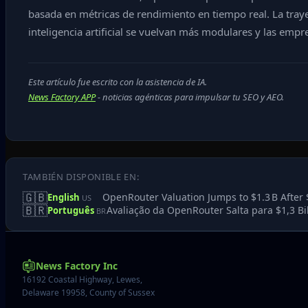
basada en métricas de rendimiento en tiempo real. La tra
inteligencia artificial se vuelvan más modulares y las em
Este artículo fue escrito con la asistencia de IA.
News Factory APP
- noticias agénticas para impulsar tu SEO y AEO.
TAMBIÉN DISPONIBLE EN:
🇬🇧
OpenRouter Valuation Jumps to $1.3 B After 
English
US
🇧🇷
Avaliação da OpenRouter Salta para $1,3 Bi
Português
BR
News Factory Inc
16192 Coastal Highway, Lewes,
Delaware 19958, County of Sussex