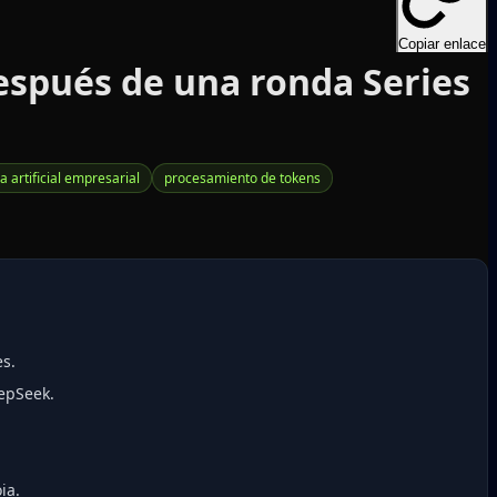
Copiar enlace
después de una ronda Series
ia artificial empresarial
procesamiento de tokens
es.
eepSeek.
ia.