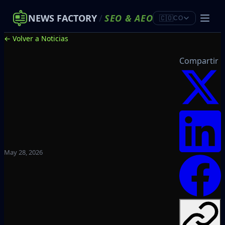
NEWS FACTORY
/
SEO
&
AEO
🇨🇴
CO
← Volver a Noticias
Compartir
May 28, 2026