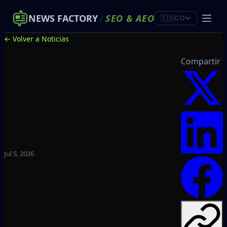
NEWS FACTORY
/
SEO
&
AEO
🇨🇴
CO
← Volver a Noticias
Compartir
Jul 5, 2026