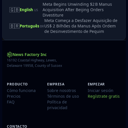
Meta Begins Unwinding $2 B Manus
🇬🇧
Acquisition After Beijing Orders
English
US
Divestiture
Meta Começa a Desfazer Aquisição de
🇧🇷
US$ 2 Bilhões da Manus Após Ordem
Português
BR
de Desinvestimento de Pequim
News Factory Inc
16192 Coastal Highway, Lewes,
Delaware 19958, County of Sussex
PRODUCTO
EMPRESA
EMPEZAR
Cómo funciona
Sobre nosotros
Iniciar sesión
Precios
Términos de uso
Regístrate gratis
FAQ
Política de
privacidad
CONTACTO