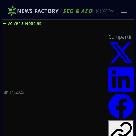
NEWS FACTORY
/
SEO
&
AEO
🇨🇴
CO
← Volver a Noticias
Compartir
Jun 14, 2026