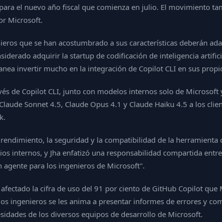
ara el nuevo año fiscal que comienza en julio. El movimiento tamb
or Microsoft.
enieros que se han acostumbrado a sus características deberán ada
erado adquirir la startup de codificación de inteligencia artific
lanea invertir mucho en la integración de Copilot CLI en sus propio
és de Copilot CLI, junto con modelos internos solo de Microsoft y
laude Sonnet 4.5, Claude Opus 4.1 y Claude Haiku 4.5 a los clie
k.
 rendimiento, la seguridad y la compatibilidad de la herramienta 
ios internos, y Jha enfatizó una responsabilidad compartida entre
n agente para los ingenieros de Microsoft".
afectado la cifra de uso del 91 por ciento de GitHub Copilot que
los ingenieros se les anima a presentar informes de errores y com
idades de los diversos equipos de desarrollo de Microsoft.