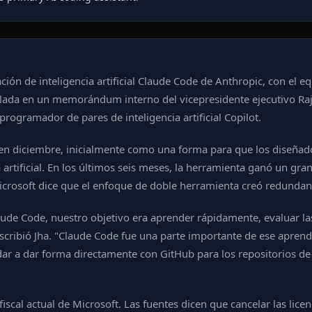
ación de inteligencia artificial Claude Code de Anthropic, con el
tallada en un memorándum interno del vicepresidente ejecutivo Raj
rogramador de pares de inteligencia artificial Copilot.
t en diciembre, inicialmente como una forma para que los diseñad
a artificial. En los últimos seis meses, la herramienta ganó un gr
icrosoft dice que el enfoque de doble herramienta creó redundan
e Code, nuestro objetivo era aprender rápidamente, evaluar las h
cribió Jha. "Claude Code fue una parte importante de ese aprendi
a dar forma directamente con GitHub para los repositorios de Mi
o fiscal actual de Microsoft. Las fuentes dicen que cancelar las li