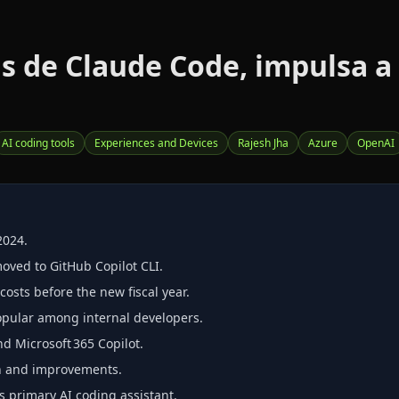
as de Claude Code, impulsa a
AI coding tools
Experiences and Devices
Rajesh Jha
Azure
OpenAI
2024.
oved to GitHub Copilot CLI.
costs before the new fiscal year.
pular among internal developers.
d Microsoft 365 Copilot.
ion and improvements.
ts primary AI coding assistant.