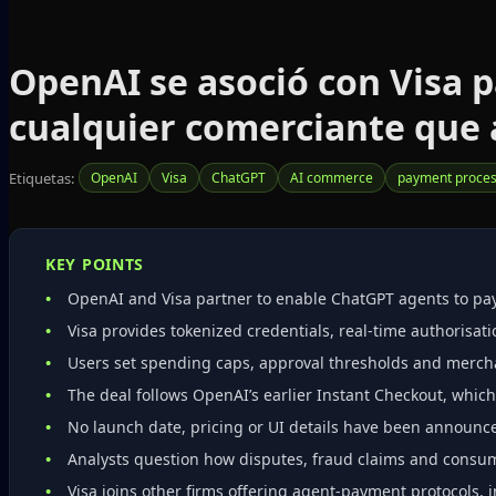
OpenAI se asoció con Visa 
cualquier comerciante que 
Etiquetas:
OpenAI
Visa
ChatGPT
AI commerce
payment proces
KEY POINTS
OpenAI and Visa partner to enable ChatGPT agents to pay
Visa provides tokenized credentials, real‑time authorisat
Users set spending caps, approval thresholds and mercha
The deal follows OpenAI’s earlier Instant Checkout, which
No launch date, pricing or UI details have been announc
Analysts question how disputes, fraud claims and consum
Visa joins other firms offering agent‑payment protocols, 