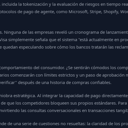
incluida la tokenización y la evaluación de riesgos en tiempo rea
tocolos de pago de agente, como Microsoft, Stripe, Shopify, Wor
s. Ninguna de las empresas reveló un cronograma de lanzamiento,
Visa simplemente señala que el sistema "está actualmente en pro
as se quedan especulando sobre cómo los bancos tratarán las recla
 comportamiento del consumidor. ¿Se sentirán cómodos los compr
arios comenzarán con límites estrictos y un paso de aprobación ma
erificar" después de una historia de compras confiables.
iobra estratégica. Al integrar la capacidad de pago directamente
 de que los competidores bloqueen sus propios estándares. Para 
nvirtiendo las consultas conversacionales en transacciones tangib
e de una serie de cuestiones no resueltas: la claridad de los proc