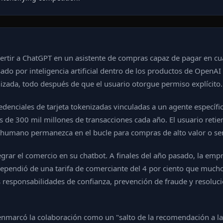
rtir a ChatGPT en un asistente de compras capaz de pagar en cu
do por inteligencia artificial dentro de los productos de OpenAI
izada, todo después de que el usuario otorgue permiso explícito.
edenciales de tarjeta tokenizadas vinculadas a un agente específic
e 300 mil millones de transacciones cada año. El usuario retiene
 humano permanezca en el bucle para compras de alto valor o sen
rar el comercio en su chatbot. A finales del año pasado, la empr
 dependió de una tarifa de comerciante del 4 por ciento que mucho
s responsabilidades de confianza, prevención de fraude y resoluci
l, enmarcó la colaboración como un "salto de la recomendación a l