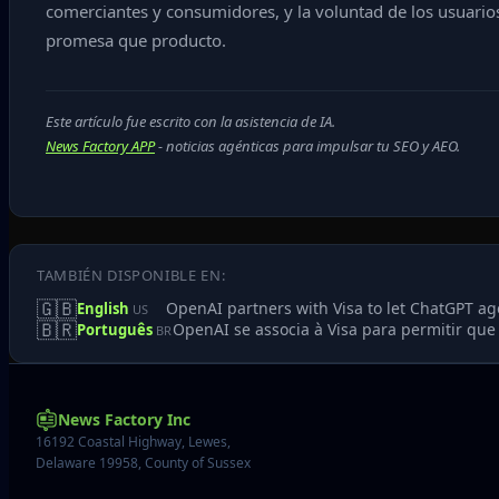
comerciantes y consumidores, y la voluntad de los usuarios
promesa que producto.
Este artículo fue escrito con la asistencia de IA.
News Factory APP
- noticias agénticas para impulsar tu SEO y AEO.
TAMBIÉN DISPONIBLE EN:
🇬🇧
OpenAI partners with Visa to let ChatGPT ag
English
US
🇧🇷
OpenAI se associa à Visa para permitir q
Português
BR
News Factory Inc
16192 Coastal Highway, Lewes,
Delaware 19958, County of Sussex