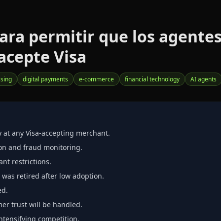
para permitir que los agent
acepte Visa
sing
digital payments
e‑commerce
financial technology
AI agents
 at any Visa‑accepting merchant.
ion and fraud monitoring.
nt restrictions.
 was retired after low adoption.
ed.
er trust will be handled.
intensifying competition.