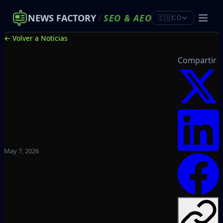
NEWS FACTORY
/
SEO
&
AEO
🇨🇴
CO
← Volver a Noticias
Compartir
May 7, 2026