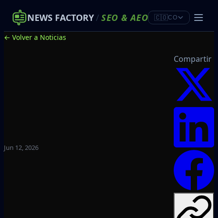
NEWS FACTORY
/
SEO
&
AEO
🇨🇴
CO
← Volver a Noticias
Compartir
Jun 12, 2026