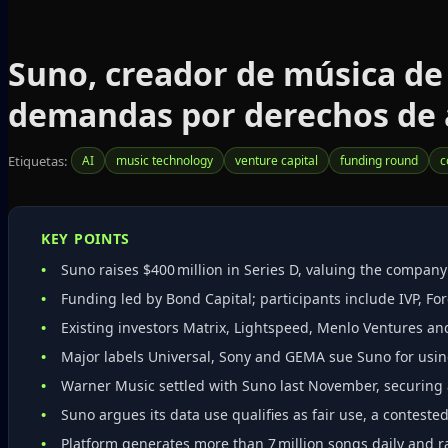
Suno, creador de música de 
demandas por derechos de 
Etiquetas:
AI
music technology
venture capital
funding round
c
KEY POINTS
Suno raises $400 million in Series D, valuing the company a
Funding led by Bond Capital; participants include IVP, F
Existing investors Matrix, Lightspeed, Menlo Ventures an
Major labels Universal, Sony and GEMA sue Suno for using
Warner Music settled with Suno last November, securing a
Suno argues its data use qualifies as fair use, a contested
Platform generates more than 7 million songs daily and r