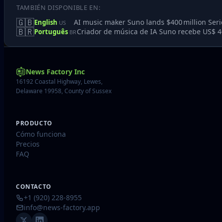
TAMBIÉN DISPONIBLE EN:
🇬🇧
AI music maker Suno lands $400 million Seri
English
US
🇧🇷
Criador de música de IA Suno recebe US$ 40
Português
BR
News Factory Inc
16192 Coastal Highway, Lewes,
Delaware 19958, County of Sussex
PRODUCTO
Cómo funciona
Precios
FAQ
CONTACTO
+1 (920) 228-8955
info@news-factory.app