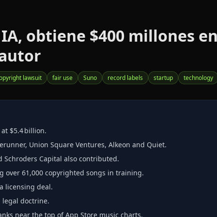
IA, obtiene $400 millones en
autor
opyright lawsuit
fair use
Suno
record labels
startup
technology
t $5.4 billion.
orerunner, Union Square Ventures, Alkeon and Quiet.
d Schroders Capital also contributed.
 over 61,000 copyrighted songs in training.
 licensing deal.
 legal doctrine.
anks near the top of App Store music charts.