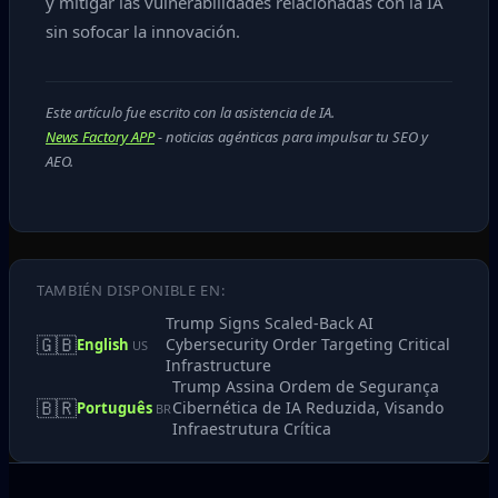
y mitigar las vulnerabilidades relacionadas con la IA
sin sofocar la innovación.
Este artículo fue escrito con la asistencia de IA.
News Factory APP
- noticias agénticas para impulsar tu SEO y
AEO.
TAMBIÉN DISPONIBLE EN:
Trump Signs Scaled‑Back AI
🇬🇧
Cybersecurity Order Targeting Critical
English
US
Infrastructure
Trump Assina Ordem de Segurança
🇧🇷
Cibernética de IA Reduzida, Visando
Português
BR
Infraestrutura Crítica