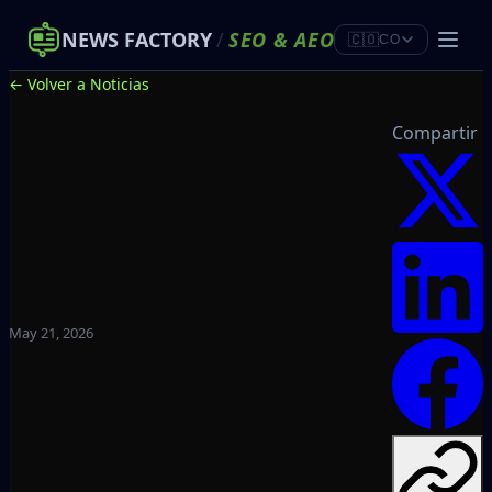
NEWS FACTORY
/
SEO
&
AEO
🇨🇴
CO
← Volver a Noticias
Compartir
May 21, 2026