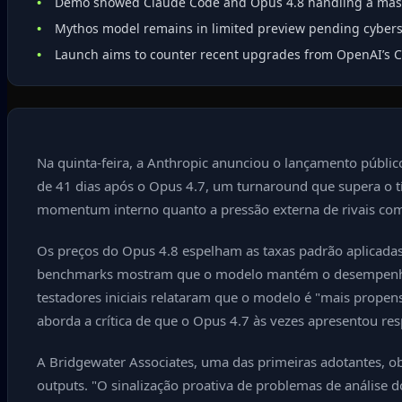
Demo showed Claude Code and Opus 4.8 handling a massiv
Mythos model remains in limited preview pending cybers
Launch aims to counter recent upgrades from OpenAI’s C
Na quinta-feira, a Anthropic anunciou o lançamento públic
de 41 dias após o Opus 4.7, um turnaround que supera o t
momentum interno quanto a pressão externa de rivais como
Os preços do Opus 4.8 espelham as taxas padrão aplicadas à
benchmarks mostram que o modelo mantém o desempenho d
testadores iniciais relataram que o modelo é "mais prope
aborda a crítica de que o Opus 4.7 às vezes apresentou res
A Bridgewater Associates, uma das primeiras adotantes, o
outputs. "O sinalização proativa de problemas de análise