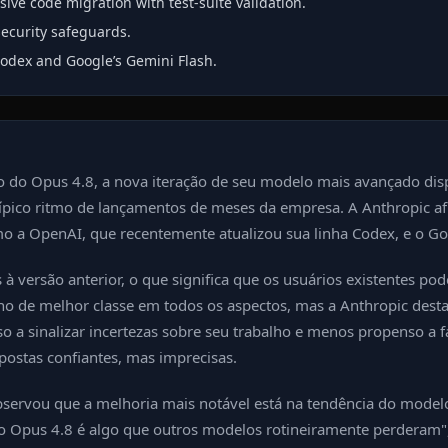
e code migration with test‑suite validation.
ecurity safeguards.
odex and Google’s Gemini Flash.
o do Opus 4.8, a nova iteração de seu modelo mais avançado dispo
ípico ritmo de lançamentos de meses da empresa. A Anthropic af
 a OpenAI, que recentemente atualizou sua linha Codex, e o Go
 versão anterior, o que significa que os usuários existentes pod
e melhor classe em todos os aspectos, mas a Anthropic desta
nso a sinalizar incertezas sobre seu trabalho e menos propenso 
postas confiantes, mas imprecisas.
bservou que a melhoria mais notável está na tendência do model
 do Opus 4.8 é algo que outros modelos rotineiramente perderam"