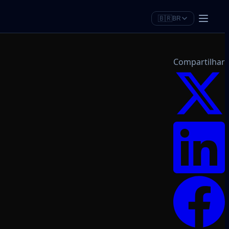
🇧🇷
BR
Compartilhar