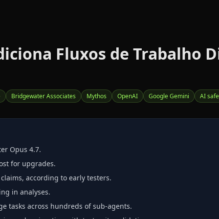
adiciona Fluxos de Trabalho 
e
Bridgewater Associates
Mythos
OpenAI
Google Gemini
AI safe
ter Opus 4.7.
cost for upgrades.
aims, according to early testers.
ng in analyses.
ge tasks across hundreds of sub‑agents.