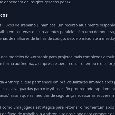
ue dependem de insights gerados por IA.
icos
Fluxos de Trabalho Dinâmicos, um recurso atualmente disponíve
trabalho em centenas de sub-agentes paralelos. Em uma demonstr
nas de milhares de linhas de código, desde o início até a mescl
e dos modelos da Anthropic para projetos mais complexos e mul
de forma autônoma, a empresa espera reduzir o tempo e o esforço
a Anthropic, que permanece em pré-visualização limitada após 
e as salvaguardas para o Mythos estão progredindo rapidamente
nas" assim que as medidas de segurança necessárias estiverem 
8 como uma jogada estratégica para retomar o momentum após um
 de fluxo de trabalho, a Anthropic se posiciona para competir d