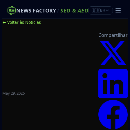
NEWS FACTORY
/
SEO
&
AEO
🇧🇷
BR
← Voltar às Notícias
Compartilhar
May 29, 2026