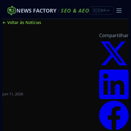
NEWS FACTORY
/
SEO
&
AEO
🇧🇷
BR
← Voltar às Notícias
Compartilhar
Jun 11, 2026