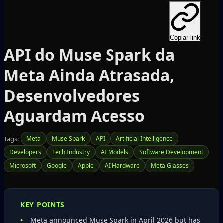
Copiar link
API do Muse Spark da
Meta Ainda Atrasada,
Desenvolvedores
Aguardam Acesso
Tags:
Meta
Muse Spark
API
Artificial Intelligence
Developers
Tech Industry
AI Models
Software Development
Microsoft
Google
Apple
AI Hardware
Meta Glasses
KEY POINTS
Meta announced Muse Spark in April 2026 but has