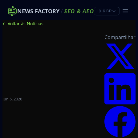
NEWS FACTORY
/
SEO
&
AEO
🇧🇷
BR
← Voltar às Notícias
Compartilhar
Jun 5, 2026