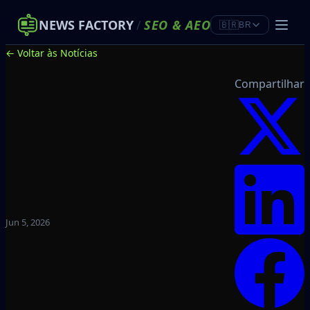
NEWS FACTORY
/
SEO
&
AEO
🇧🇷
BR
← Voltar às Notícias
Compartilhar
Jun 5, 2026