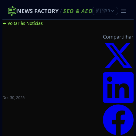
NEWS FACTORY
/
SEO
&
AEO
🇧🇷
BR
← Voltar às Notícias
Compartilhar
Dec 30, 2025