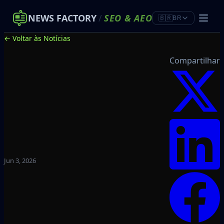
NEWS FACTORY
/
SEO
&
AEO
🇧🇷
BR
← Voltar às Notícias
Compartilhar
Jun 3, 2026