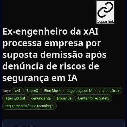
Copiar link
Ex-engenheiro da xAI
processa empresa por
suposta demissão após
denúncia de riscos de
segurança em IA
Tags:
xAI
SpaceX
Elon Musk
segurança de IA
chatbot Grok
ação judicial
denunciante
Jimmy Ba
Center for AI Safety
regulamentação de tecnologia