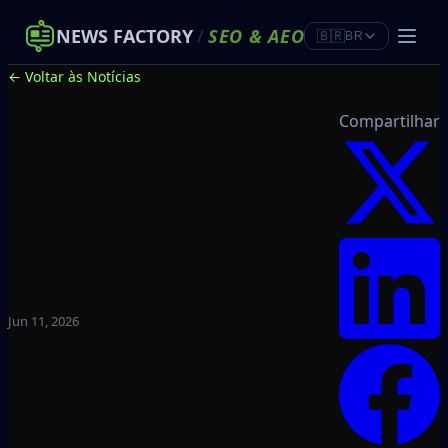
NEWS FACTORY
/
SEO
&
AEO
🇧🇷
BR
← Voltar às Notícias
Compartilhar
Jun 11, 2026