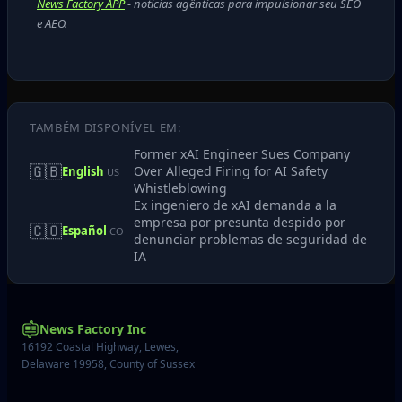
News Factory APP
- notícias agênticas para impulsionar seu SEO
e AEO.
TAMBÉM DISPONÍVEL EM:
Former xAI Engineer Sues Company
🇬🇧
Over Alleged Firing for AI Safety
English
US
Whistleblowing
Ex ingeniero de xAI demanda a la
empresa por presunta despido por
🇨🇴
Español
CO
denunciar problemas de seguridad de
IA
News Factory Inc
16192 Coastal Highway, Lewes,
Delaware 19958, County of Sussex