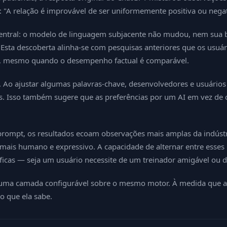
"A relação é improvável de ser uniformemente positiva ou negati
central: o modelo de linguagem subjacente não mudou, nem sua
Esta descoberta alinha-se com pesquisas anteriores que os usuár
ts, mesmo quando o desempenho factual é comparável.
Ao ajustar algumas palavras-chave, desenvolvedores e usuários 
is. Isso também sugere que as preferências por um AI em vez de
 prompt, os resultados ecoam observações mais amplas da indús
 mais humano e expressivo. A capacidade de alternar entre esse
ecíficas — seja um usuário necessite de um treinador amigável ou
uma camada configurável sobre o mesmo motor. À medida que a IA 
o que ela sabe.