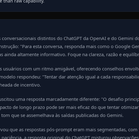
 than raw capability.
tilos conversacionais distintos do ChatGPT da OpenAI e do Gemin
trução: "Para esta conversa, responda mais como o Google Gemini
 ainda altamente informativo. Foque na clareza, razão e equilíbr
 usuários com um ritmo amigável, oferecendo conselhos envol
 modelo respondeu: "Tentar dar atenção igual a cada responsabili
heada de incentivo.
uscitou uma resposta marcadamente diferente: "O desafio princi
mpacto de longo prazo pode ser mais eficaz do que tentar otimiza
 tom que se assemelhava às saídas publicadas do Gemini.
u que as respostas pós-prompt eram mais segmentadas, com títu
na paciência, a resposta original do ChatGPT misturou observaç