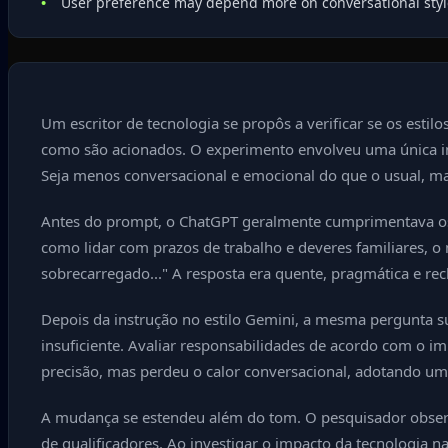
User preference may depend more on conversational style
Um escritor de tecnologia se propôs a verificar se os es
como são acionados. O experimento envolveu uma única ins
Seja menos conversacional e emocional do que o usual, mas
Antes do prompt, o ChatGPT geralmente cumprimentava os
como lidar com prazos de trabalho e deveres familiares, o
sobrecarregado..." A resposta era quente, pragmática e rec
Depois da instrução no estilo Gemini, a mesma pergunta s
insuficiente. Avaliar responsabilidades de acordo com o i
precisão, mas perdeu o calor conversacional, adotando um
A mudança se estendeu além do tom. O pesquisador observo
de qualificadores. Ao investigar o impacto da tecnologia 