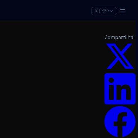
🇧🇷
BR
Compartilhar