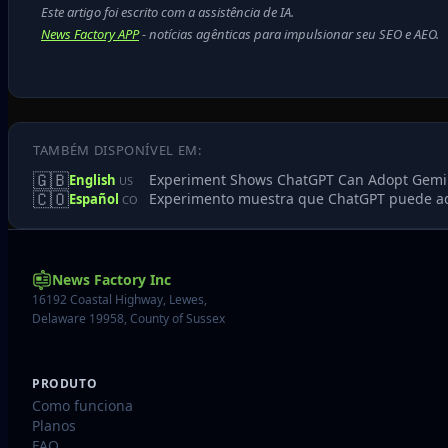
Este artigo foi escrito com a assistência de IA.
News Factory APP
- notícias agênticas para impulsionar seu SEO e AEO.
TAMBÉM DISPONÍVEL EM:
🇬🇧
Experiment Shows ChatGPT Can Adopt Gemin
English
US
🇨🇴
Experimento muestra que ChatGPT puede ado
Español
CO
News Factory Inc
16192 Coastal Highway, Lewes,
Delaware 19958, County of Sussex
PRODUTO
Como funciona
Planos
FAQ