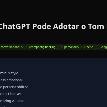
ChatGPT Pode Adotar o Tom
conversational AI
prompt engineering
AI personality
OpenAI
Goog
ini's style.
less emotional.
 persona shifted.
ersus ChatGPT.
omizing AI tone.