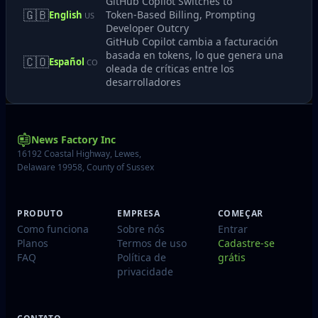
GitHub Copilot Switches to
🇬🇧
Token‑Based Billing, Prompting
English
US
Developer Outcry
GitHub Copilot cambia a facturación
basada en tokens, lo que genera una
🇨🇴
Español
CO
oleada de críticas entre los
desarrolladores
News Factory Inc
16192 Coastal Highway, Lewes,
Delaware 19958, County of Sussex
PRODUTO
EMPRESA
COMEÇAR
Como funciona
Sobre nós
Entrar
Planos
Termos de uso
Cadastre-se
FAQ
Política de
grátis
privacidade