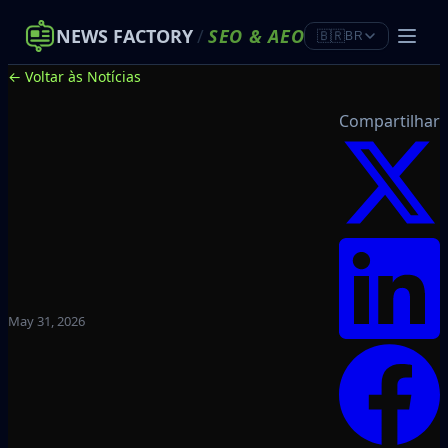
NEWS FACTORY
/
SEO
&
AEO
🇧🇷
BR
← Voltar às Notícias
Compartilhar
May 31, 2026