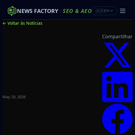
NEWS FACTORY
/
SEO
&
AEO
🇧🇷
BR
← Voltar às Notícias
Compartilhar
May 20, 2026