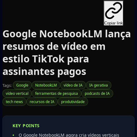
Copiar link
Google NotebookLM lança
resumos de vídeo em
estilo TikTok para
assinantes pagos
Tags:
Google
NotebookLM
vídeo de IA
IA gerativa
vídeo vertical
ferramentas de pesquisa
podcasts de IA
tech news
recursos de IA
produtividade
KEY POINTS
O Google NotebookLM agora cria vídeos verticais