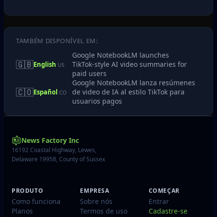
TAMBÉM DISPONÍVEL EM:
Google NotebookLM launches
🇬🇧
TikTok‑style AI video summaries for
English
US
paid users
Google NotebookLM lanza resúmenes
🇨🇴
de video de IA al estilo TikTok para
Español
CO
usuarios pagos
News Factory Inc
16192 Coastal Highway, Lewes,
Delaware 19958, County of Sussex
PRODUTO
EMPRESA
COMEÇAR
Como funciona
Sobre nós
Entrar
Planos
Termos de uso
Cadastre-se