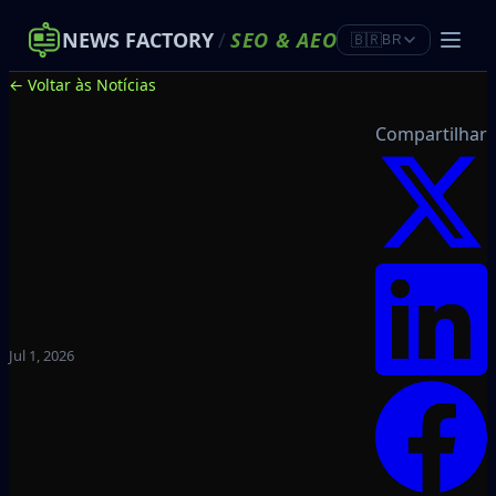
NEWS FACTORY
/
SEO
&
AEO
🇧🇷
BR
← Voltar às Notícias
Compartilhar
Jul 1, 2026