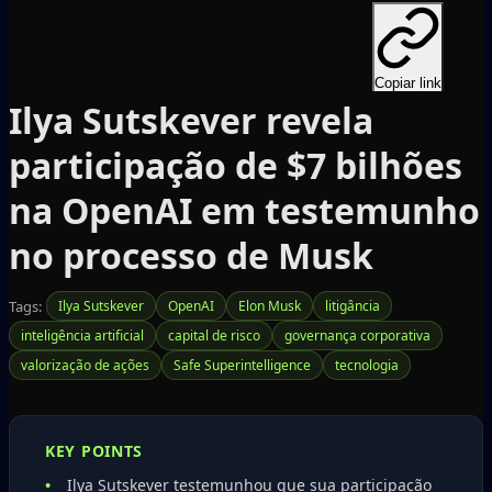
Copiar link
Ilya Sutskever revela
participação de $7 bilhões
na OpenAI em testemunho
no processo de Musk
Tags:
Ilya Sutskever
OpenAI
Elon Musk
litigância
inteligência artificial
capital de risco
governança corporativa
valorização de ações
Safe Superintelligence
tecnologia
KEY POINTS
Ilya Sutskever testemunhou que sua participação