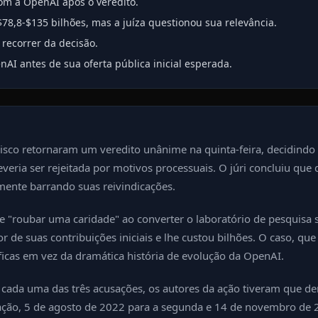
om a OpenAI após o veredito.
8,8-$135 bilhões, mas a juíza questionou sua relevância.
recorrer da decisão.
AI antes de sua oferta pública inicial esperada.
cisco retornaram um veredito unânime na quinta-feira, decidindo
eria ser rejeitada por motivos processuais. O júri concluiu qu
amente barrando suas reivindicações.
 "roubar uma caridade" ao converter o laboratório de pesquisa s
 de suas contribuições iniciais e lhe custou bilhões. O caso, qu
íficas em vez da dramática história de evolução da OpenAI.
 cada uma das três acusações, os autores da ação tiveram que 
sação, 5 de agosto de 2022 para a segunda e 14 de novembro de 2