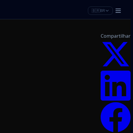
🇧🇷
BR
Compartilhar