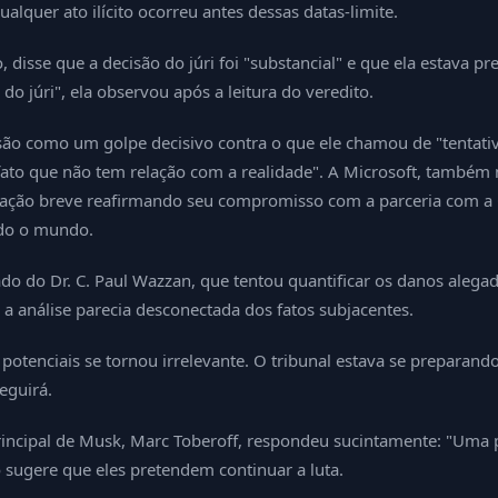
lquer ato ilícito ocorreu antes dessas datas-limite.
disse que a decisão do júri foi "substancial" e que ela estava pr
do júri", ela observou após a leitura do veredito.
isão como um golpe decisivo contra o que ele chamou de "tentativ
 fato que não tem relação com a realidade". A Microsoft, també
claração breve reafirmando seu compromisso com a parceria com 
todo o mundo.
do Dr. C. Paul Wazzan, que tentou quantificar os danos alegado
a análise parecia desconectada dos fatos subjacentes.
otenciais se tornou irrelevante. O tribunal estava se preparando
eguirá.
cipal de Musk, Marc Toberoff, respondeu sucintamente: "Uma pa
sugere que eles pretendem continuar a luta.