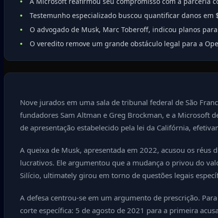
A Microsoft reafirmou seu compromisso com a parceria c
Testemunho especializado buscou quantificar danos em $7
O advogado de Musk, Marc Toberoff, indicou planos para 
O veredito remove um grande obstáculo legal para a Open
Nove jurados em uma sala de tribunal federal de São Fran
fundadores Sam Altman e Greg Brockman, e a Microsoft dev
de apresentação estabelecido pela lei da Califórnia, efetiv
A queixa de Musk, apresentada em 2022, acusou os réus de
lucrativos. Ele argumentou que a mudança o privou do valor
Silício, ultimately girou em torno de questões legais espec
A defesa centrou-se em um argumento de prescrição. Para
corte específica: 5 de agosto de 2021 para a primeira acu