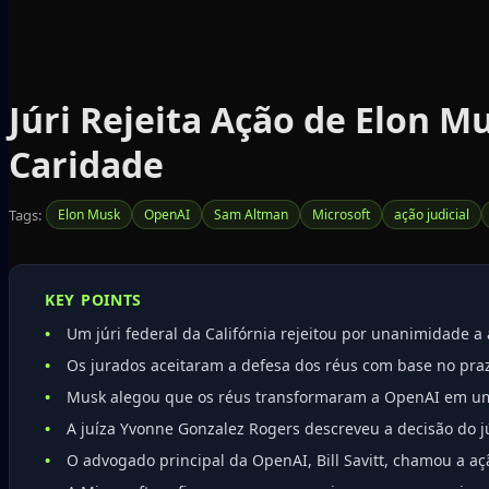
Júri Rejeita Ação de Elon M
Caridade
Tags:
Elon Musk
OpenAI
Sam Altman
Microsoft
ação judicial
KEY POINTS
Um júri federal da Califórnia rejeitou por unanimidade a
Os jurados aceitaram a defesa dos réus com base no pra
Musk alegou que os réus transformaram a OpenAI em uma e
A juíza Yvonne Gonzalez Rogers descreveu a decisão do jú
O advogado principal da OpenAI, Bill Savitt, chamou a aç