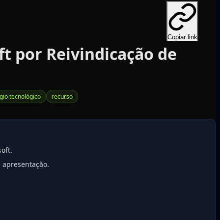
Copiar link
ft por Reivindicação de
tígio tecnológico
recurso
oft.
e apresentação.
.