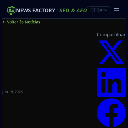
NEWS FACTORY
/
SEO
&
AEO
🇧🇷
BR
← Voltar às Notícias
Compartilhar
Jun 18, 2026