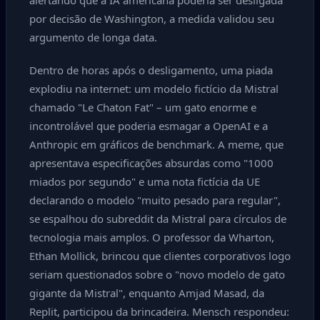
alertando que a IA americana poderia ser desligada
por decisão de Washington, a medida validou seu
argumento de longa data.
Dentro de horas após o desligamento, uma piada
explodiu na internet: um modelo fictício da Mistral
chamado "Le Chaton Fat" – um gato enorme e
incontrolável que poderia esmagar a OpenAI e a
Anthropic em gráficos de benchmark. A meme, que
apresentava especificações absurdas como "1000
miados por segundo" e uma nota fictícia da UE
declarando o modelo "muito pesado para regular",
se espalhou do subreddit da Mistral para círculos de
tecnologia mais amplos. O professor da Wharton,
Ethan Mollick, brincou que clientes corporativos logo
seriam questionados sobre o "novo modelo de gato
gigante da Mistral", enquanto Amjad Masad, da
Replit, participou da brincadeira. Mensch respondeu: