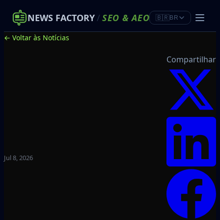
NEWS FACTORY
/
SEO
&
AEO
🇧🇷
BR
← Voltar às Notícias
Compartilhar
Jul 8, 2026