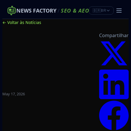
NEWS FACTORY
/
SEO
&
AEO
🇧🇷
BR
← Voltar às Notícias
Compartilhar
May 17, 2026