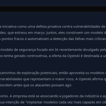
iniciativa como uma defesa proativa contra vulnerabilidades de
dex, que estreou em março. Juntos, eles constroem um modelo 
s pontos fracos e automatizam a detecção das falhas mais críticas
modelo de segurança focado em IA recentemente divulgado pela A
hos tenha gerado controvérsia, a oferta da OpenAI é destinada
minhos de exploração potenciais, então aproveita os modelos ci
ulnerabilidades que representam o maior risco. A OpenAI afirma 
abordem antes que os atacantes possam agir.
mo. A empresa está se associando a jogadores da indústria e ag
 sua intenção de "implantar modelos cada vez mais capazes em c