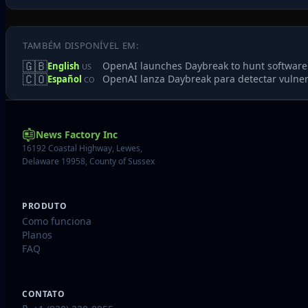
TAMBÉM DISPONÍVEL EM:
🇬🇧
OpenAI launches Daybreak to hunt software 
English
US
🇨🇴
OpenAI lanza Daybreak para detectar vulner
Español
CO
News Factory Inc
16192 Coastal Highway, Lewes,
Delaware 19958, County of Sussex
PRODUTO
Como funciona
Planos
FAQ
CONTATO