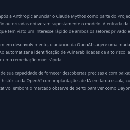
s a Anthropic anunciar o Claude Mythos como parte do Project G
s não autorizadas obtiveram supostamente o modelo. A entrada d
que tem visto um interesse rápido de ambos os setores privado e
m em desenvolvimento, o anúncio da OpenAI sugere uma mudan
o automatizar a identificação de vulnerabilidades de alto risco,
ir uma remediação mais rápida.
 sua capacidade de fornecer descobertas precisas e com baixas 
 histórico da OpenAI com implantações de IA em larga escala, c
ficativo, embora o mercado observe de perto para ver como Dayb