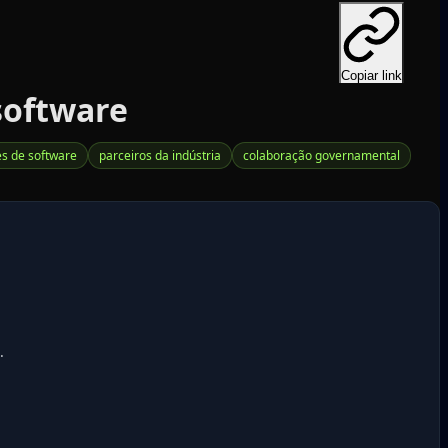
Copiar link
software
es de software
parceiros da indústria
colaboração governamental
.