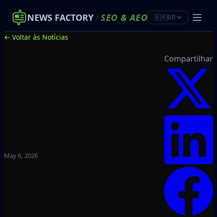
NEWS FACTORY
/
SEO
&
AEO
🇧🇷
BR
← Voltar às Notícias
Compartilhar
May 6, 2026