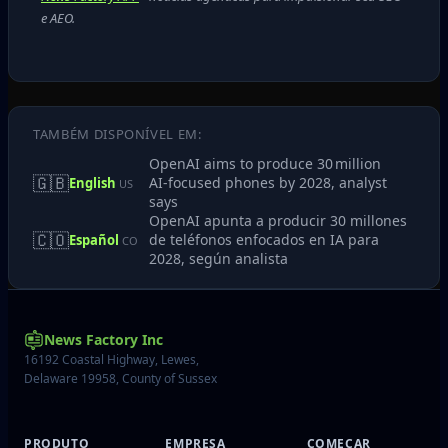
e AEO.
TAMBÉM DISPONÍVEL EM:
OpenAI aims to produce 30 million
🇬🇧
AI‑focused phones by 2028, analyst
English
US
says
OpenAI apunta a producir 30 millones
🇨🇴
de teléfonos enfocados en IA para
Español
CO
2028, según analista
News Factory Inc
16192 Coastal Highway, Lewes,
Delaware 19958, County of Sussex
PRODUTO
EMPRESA
COMEÇAR