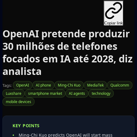
Copiar link
OpenAI pretende produzir
30 milhões de telefones
focados em IA até 2028, diz
analista
Tags:
OpenAI
AI phone
Ming‑Chi Kuo
MediaTek
Qualcomm
Luxshare
smartphone market
AI agents
technology
mobile devices
KEY POINTS
Ming‑Chi Kuo predicts OpenAI will start mass