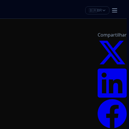
🇧🇷
BR
Compartilhar