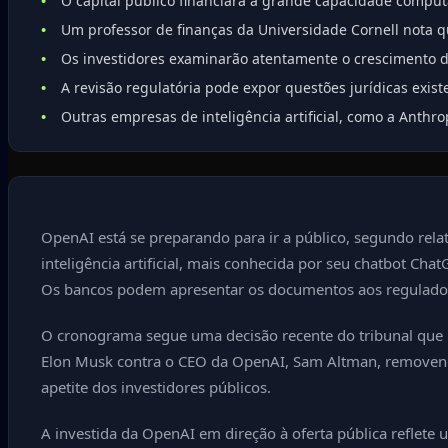
O capital público financiará a grande capacidade computa
Um professor de finanças da Universidade Cornell nota 
Os investidores examinarão atentamente o crescimento da
A revisão regulatória pode expor questões jurídicas exist
Outras empresas de inteligência artificial, como a Anthr
OpenAI está se preparando para ir a público, segundo relat
inteligência artificial, mais conhecida por seu chatbot Ch
Os bancos podem apresentar os documentos aos reguladore
O cronograma segue uma decisão recente do tribunal que r
Elon Musk contra o CEO da OpenAI, Sam Altman, removendo 
apetite dos investidores públicos.
A investida da OpenAI em direção à oferta pública reflete