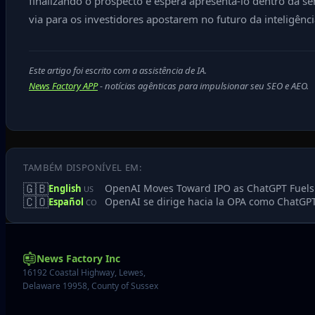
finalizando o prospecto e espera apresentá-lo dentro da 
via para os investidores apostarem no futuro da inteligência
Este artigo foi escrito com a assistência de IA.
News Factory APP
- notícias agênticas para impulsionar seu SEO e AEO.
TAMBÉM DISPONÍVEL EM:
🇬🇧
OpenAI Moves Toward IPO as ChatGPT Fuels
English
US
🇨🇴
OpenAI se dirige hacia la OPA como ChatGPT
Español
CO
News Factory Inc
16192 Coastal Highway, Lewes,
Delaware 19958, County of Sussex