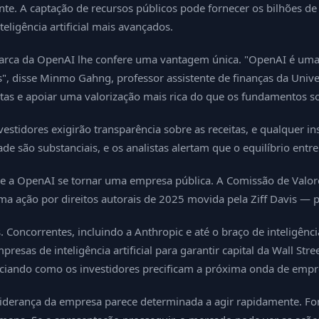
. A captação de recursos públicos pode fornecer os bilhões de d
eligência artificial mais avançados.
rca da OpenAI lhe confere uma vantagem única. "OpenAI é uma d
s", disse Minmo Gahng, professor assistente de finanças da Univ
as e apoiar uma valorização mais rica do que os fundamentos soz
vestidores exigirão transparência sobre as receitas, e qualquer i
 são substanciais, e os analistas alertam que o equilíbrio entre
que a OpenAI se tornar uma empresa pública. A Comissão de Valore
 ação por direitos autorais de 2025 movida pela Ziff Davis — 
oncorrentes, incluindo a Anthropic e até o braço de inteligência 
presas de inteligência artificial para garantir capital da Wall 
nciando como os investidores precificam a próxima onda de empresa
liderança da empresa parece determinada a agir rapidamente. Fo