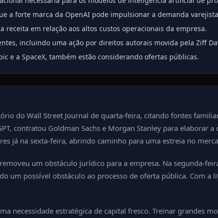
cional necessária para os modelos de inteligência artificial de pr
que a forte marca da OpenAI pode impulsionar a demanda varejista
 receita em relação aos altos custos operacionais da empresa.
entes, incluindo uma ação por direitos autorais movida pela Ziff Da
opic e a SpaceX, também estão considerando ofertas públicas.
ório do Wall Street Journal de quarta-feira, citando fontes famil
atGPT, contratou Goldman Sachs e Morgan Stanley para elaborar a 
s já na sexta-feira, abrindo caminho para uma estreia no merc
emoveu um obstáculo jurídico para a empresa. Na segunda-feira,
um possível obstáculo ao processo de oferta pública. Com a liti
 uma necessidade estratégica de capital fresco. Treinar grandes 