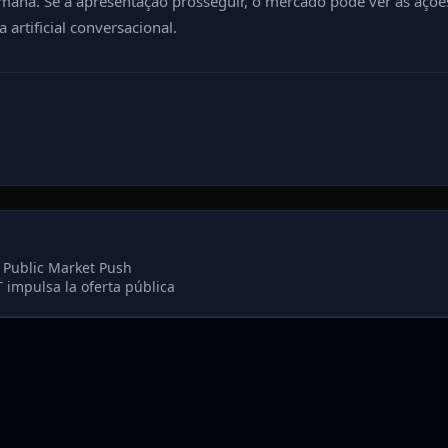
semana. Se a apresentação prosseguir, o mercado pode ver as açõ
 artificial conversacional.
 Public Market Push
 impulsa la oferta pública