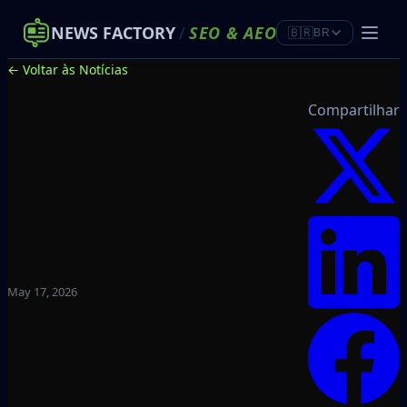
NEWS FACTORY
/
SEO
&
AEO
🇧🇷
BR
← Voltar às Notícias
Compartilhar
May 17, 2026