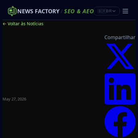
NEWS FACTORY
/
SEO
&
AEO
🇧🇷
BR
← Voltar às Notícias
Compartilhar
May 27, 2026