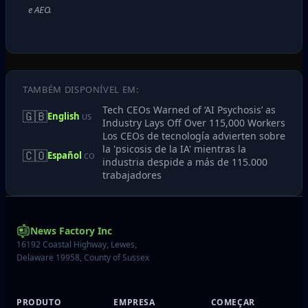
e AEO.
TAMBÉM DISPONÍVEL EM:
Tech CEOs Warned of ‘AI Psychosis’ as
🇬🇧
English
US
Industry Lays Off Over 115,000 Workers
Los CEOs de tecnología advierten sobre
la 'psicosis de la IA' mientras la
🇨🇴
Español
CO
industria despide a más de 115.000
trabajadores
News Factory Inc
16192 Coastal Highway, Lewes,
Delaware 19958, County of Sussex
PRODUTO
EMPRESA
COMEÇAR